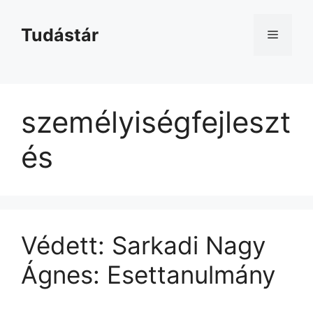
Kilépés
a
Tudástár
Menü
tartalomba
személyiségfejleszt
és
Védett: Sarkadi Nagy
Ágnes: Esettanulmány