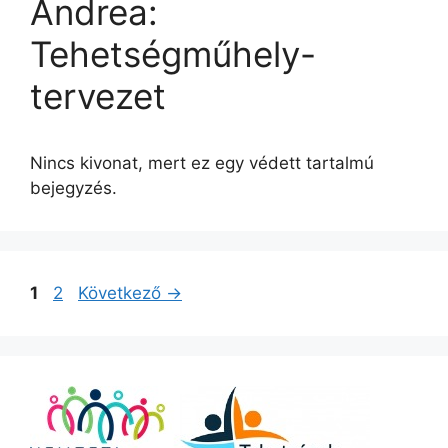
Andrea:
Tehetségműhely-
tervezet
Nincs kivonat, mert ez egy védett tartalmú
bejegyzés.
Bejegyzés
Oldal
Oldal
1
2
Következő
→
navigáció