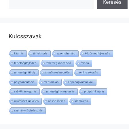
Keresés
Kulcsszavak
kitartás
téri-vizuális
sporttehetség
közösségfejlesztés
tehetségfejlődés
tehetségkoncepció
óvoda
tehetségműhely
természeti nevelés
online oktatás
pályaorientáció
mentorálás
népi hagyományok
szülői támogatás
tehetséghasznosulás
programkínálat
művészeti nevelés
online mérés
kreativitás
személyiségfejlesztés