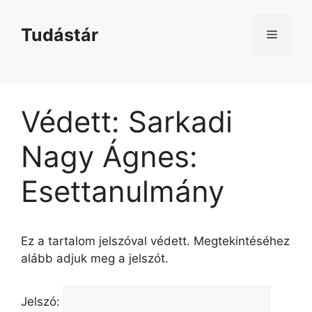
Kilépés
a
Tudástár
Menü
tartalomba
Védett: Sarkadi
Nagy Ágnes:
Esettanulmány
Ez a tartalom jelszóval védett. Megtekintéséhez
alább adjuk meg a jelszót.
Jelszó: