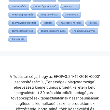
online mérés
tehetségkoncepció
mentorálás
közösségfejlesztés
programkínálat
kreativitás
személyiségfejlesztés
kitartás
művészeti nevelés
óvoda
természeti nevelés
tehetséghasznosulás
népi hagyományok
téri-vizuális
A Tudástár célja, hogy az EFOP-3.2.1-15-2016-00001
azonosítószámú, „Tehetségek Magyarországa”
elnevezésű kiemelt uniós projekt keretein belül
megvalósított 30 órás akkreditált pedagógus-
továbbképzések tapasztalatainak hasznosulásának
segítése, a kiemelkedő szakmai produktumok
közzététele, hogy minél több köznevelési és