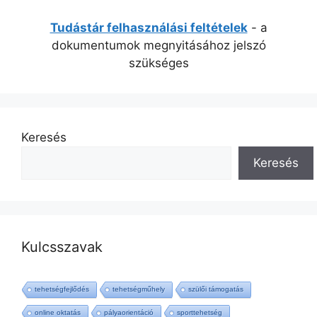
Tudástár felhasználási feltételek
- a
dokumentumok megnyitásához jelszó
szükséges
Keresés
Keresés
Kulcsszavak
tehetségfejlődés
tehetségműhely
szülői támogatás
online oktatás
pályaorientáció
sporttehetség