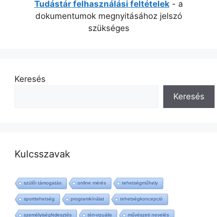
Tudástár felhasználási feltételek
- a
dokumentumok megnyitásához jelszó
szükséges
Keresés
Keresés
Kulcsszavak
szülői támogatás
online mérés
tehetségműhely
sporttehetség
programkínálat
tehetségkoncepció
személyiségfejlesztés
téri-vizuális
művészeti nevelés