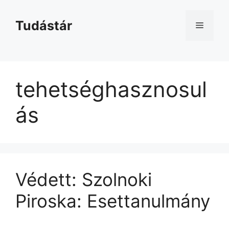
Kilépés
a
Tudástár
Menü
tartalomba
tehetséghasznosul
ás
Védett: Szolnoki
Piroska: Esettanulmány