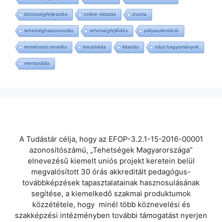
közösségfejlesztés
online oktatás
óvoda
tehetséghasznosulás
tehetségfejlődés
pályaorientáció
természeti nevelés
kreativitás
kitartás
népi hagyományok
mentorálás
A Tudástár célja, hogy az EFOP-3.2.1-15-2016-00001
azonosítószámú, „Tehetségek Magyarországa”
elnevezésű kiemelt uniós projekt keretein belül
megvalósított 30 órás akkreditált pedagógus-
továbbképzések tapasztalatainak hasznosulásának
segítése, a kiemelkedő szakmai produktumok
közzététele, hogy minél több köznevelési és
szakképzési intézményben további támogatást nyerjen