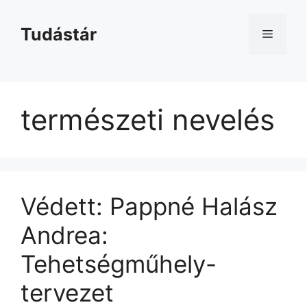
Kilépés
a
Tudástár
Menü
tartalomba
természeti nevelés
Védett: Pappné Halász
Andrea:
Tehetségműhely-
tervezet