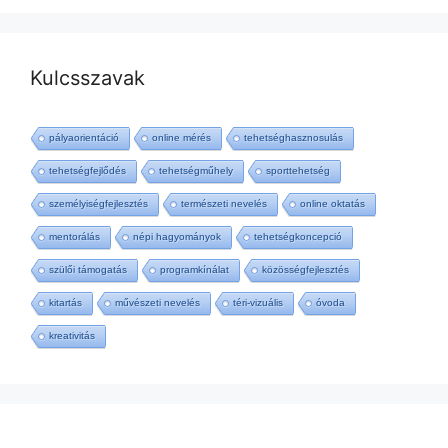
Kulcsszavak
pályaorientáció
online mérés
tehetséghasznosulás
tehetségfejlődés
tehetségműhely
sporttehetség
személyiségfejlesztés
természeti nevelés
online oktatás
mentorálás
népi hagyományok
tehetségkoncepció
szülői támogatás
programkínálat
közösségfejlesztés
kitartás
művészeti nevelés
téri-vizuális
óvoda
kreativitás