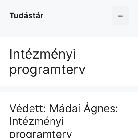
Kilépés
a
Tudástár
Menü
tartalomba
Intézményi
programterv
Védett: Mádai Ágnes:
Intézményi
programterv