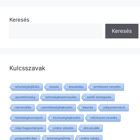
Keresés
Keresés
Kulcsszavak
tehetségfejlődés
óvoda
kreativitás
természeti nevelés
sporttehetség
tehetséghasznosulás
szülői támogatás
mentorálás
személyiségfejlesztés
kitartás
pályaorientáció
tehetségkoncepció
közösségfejlesztés
művészeti nevelés
népi hagyományok
online oktatás
téri-vizuális
programkínálat
tehetségműhely
online mérés