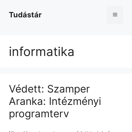
Kilépés
a
Tudástár
Menü
tartalomba
informatika
Védett: Szamper
Aranka: Intézményi
programterv