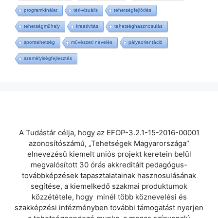
programkínálat
téri-vizuális
tehetségfejlődés
tehetségműhely
kreativitás
tehetséghasznosulás
sporttehetség
művészeti nevelés
pályaorientáció
személyiségfejlesztés
A Tudástár célja, hogy az EFOP-3.2.1-15-2016-00001
azonosítószámú, „Tehetségek Magyarországa”
elnevezésű kiemelt uniós projekt keretein belül
megvalósított 30 órás akkreditált pedagógus-
továbbképzések tapasztalatainak hasznosulásának
segítése, a kiemelkedő szakmai produktumok
közzététele, hogy minél több köznevelési és
szakképzési intézményben további támogatást nyerjen