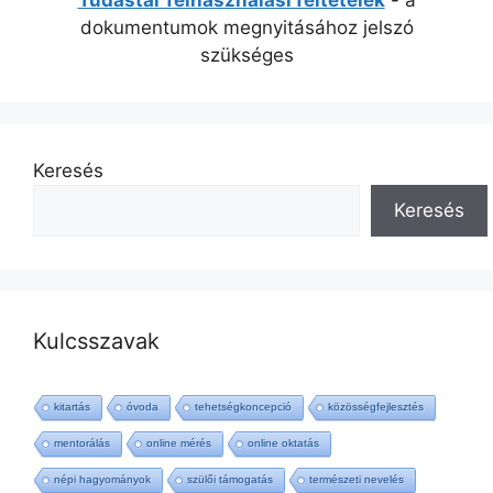
Tudástár felhasználási feltételek
- a
dokumentumok megnyitásához jelszó
szükséges
Keresés
Keresés
Kulcsszavak
kitartás
óvoda
tehetségkoncepció
közösségfejlesztés
mentorálás
online mérés
online oktatás
népi hagyományok
szülői támogatás
természeti nevelés