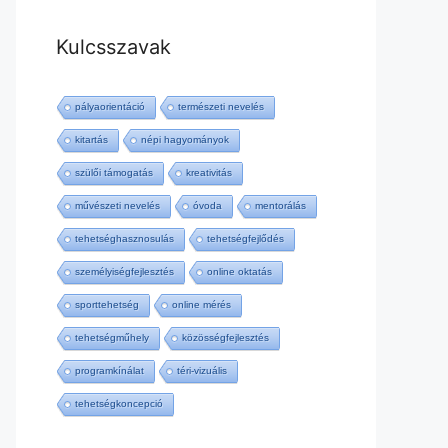
Kulcsszavak
pályaorientáció
természeti nevelés
kitartás
népi hagyományok
szülői támogatás
kreativitás
művészeti nevelés
óvoda
mentorálás
tehetséghasznosulás
tehetségfejlődés
személyiségfejlesztés
online oktatás
sporttehetség
online mérés
tehetségműhely
közösségfejlesztés
programkínálat
téri-vizuális
tehetségkoncepció