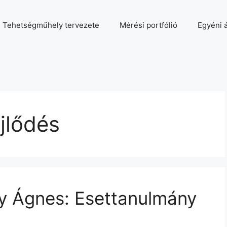
Tehetségműhely tervezete
Mérési portfólió
Egyéni á
ejlődés
y Ágnes: Esettanulmány