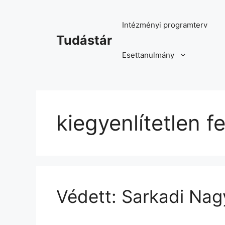
Kilépés
a
Intézményi programterv
tartalomba
Tudástár
Esettanulmány
kiegyenlítetlen f
Védett: Sarkadi Nag