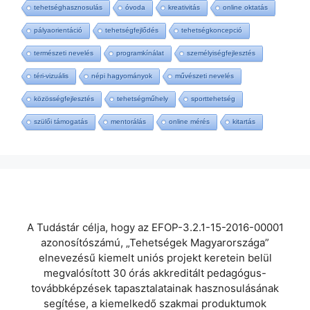
tehetséghasznosulás
óvoda
kreativitás
online oktatás
pályaorientáció
tehetségfejlődés
tehetségkoncepció
természeti nevelés
programkínálat
személyiségfejlesztés
téri-vizuális
népi hagyományok
művészeti nevelés
közösségfejlesztés
tehetségműhely
sporttehetség
szülői támogatás
mentorálás
online mérés
kitartás
A Tudástár célja, hogy az EFOP-3.2.1-15-2016-00001
azonosítószámú, „Tehetségek Magyarországa”
elnevezésű kiemelt uniós projekt keretein belül
megvalósított 30 órás akkreditált pedagógus-
továbbképzések tapasztalatainak hasznosulásának
segítése, a kiemelkedő szakmai produktumok