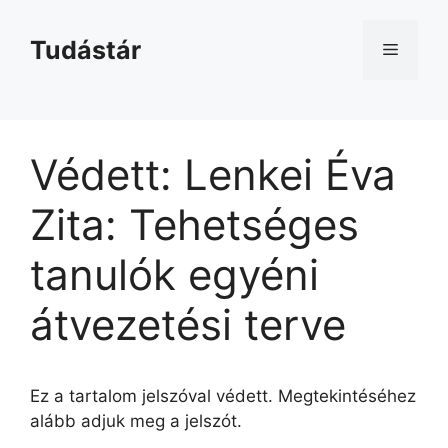
Kilépés
a
Tudástár
Menü
tartalomba
Védett: Lenkei Éva
Zita: Tehetséges
tanulók egyéni
átvezetési terve
Ez a tartalom jelszóval védett. Megtekintéséhez
alább adjuk meg a jelszót.