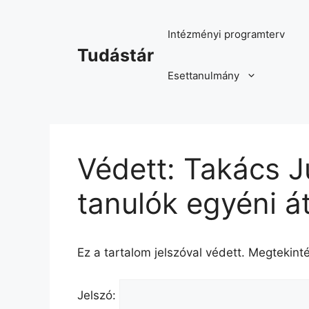
Kilépés
a
Intézményi programterv
tartalomba
Tudástár
Esettanulmány
Védett: Takács J
tanulók egyéni á
Ez a tartalom jelszóval védett. Megtekint
Jelszó: