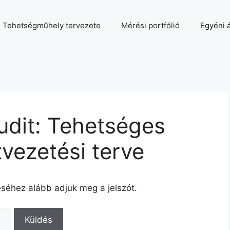
Tehetségműhely tervezete
Mérési portfólió
Egyéni á
udit: Tehetséges
tvezetési terve
éséhez alább adjuk meg a jelszót.