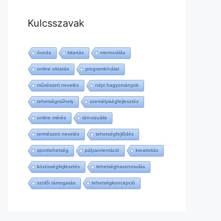
Kulcsszavak
óvoda
kitartás
mentorálás
online oktatás
programkínálat
művészeti nevelés
népi hagyományok
tehetségműhely
személyiségfejlesztés
online mérés
téri-vizuális
természeti nevelés
tehetségfejlődés
sporttehetség
pályaorientáció
kreativitás
közösségfejlesztés
tehetséghasznosulás
szülői támogatás
tehetségkoncepció