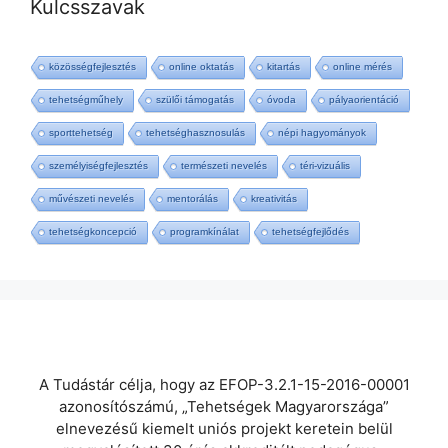
Kulcsszavak
közösségfejlesztés
online oktatás
kitartás
online mérés
tehetségműhely
szülői támogatás
óvoda
pályaorientáció
sporttehetség
tehetséghasznosulás
népi hagyományok
személyiségfejlesztés
természeti nevelés
téri-vizuális
művészeti nevelés
mentorálás
kreativitás
tehetségkoncepció
programkínálat
tehetségfejlődés
A Tudástár célja, hogy az EFOP-3.2.1-15-2016-00001
azonosítószámú, „Tehetségek Magyarországa”
elnevezésű kiemelt uniós projekt keretein belül