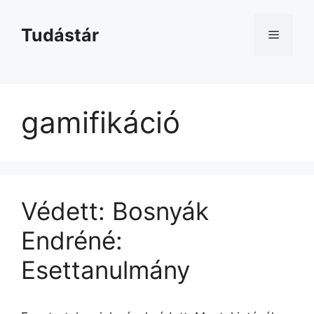
Kilépés
a
Tudástár
Menü
tartalomba
gamifikáció
Védett: Bosnyák
Endréné:
Esettanulmány